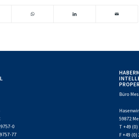
HABER
L
INTELL
PROPE
Büro Mes
a
Hasenwin
t
59872 Me
39757-0
T +49 (0)
39757-77
F +49 (0)