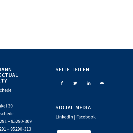
MANN
SEITE TEILEN
ECTUAL
RTY
chede
kel 30
SOCIAL MEDIA
schede
LinkedIn
|
Facebook
 291 – 95290-309
 291 – 95290-313