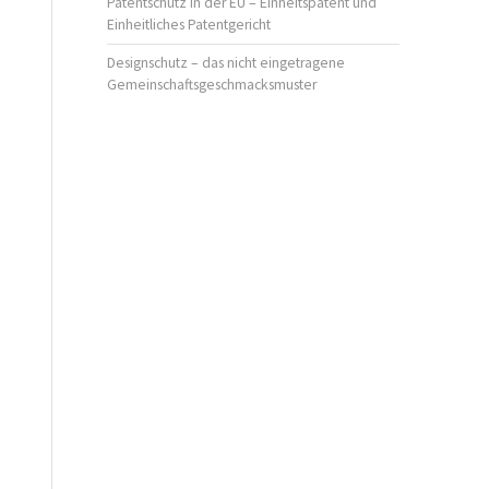
Patentschutz in der EU – Einheitspatent und
Einheitliches Patentgericht
Designschutz – das nicht eingetragene
Gemeinschaftsgeschmacksmuster