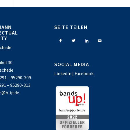
MANN
SEITE TEILEN
ECTUAL
RTY
chede
kel 30
SOCIAL MEDIA
schede
LinkedIn
|
Facebook
 291 – 95290-309
 291 – 95290-313
e@h-ip.de