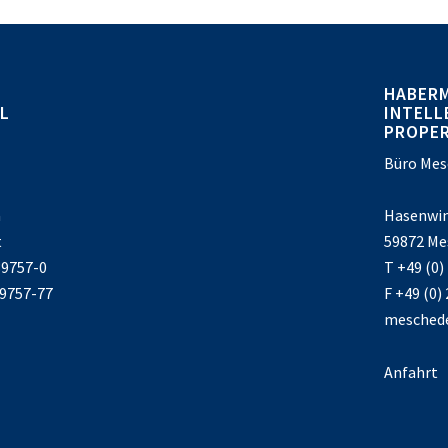
HABER
L
INTELL
PROPE
Büro Mes
a
Hasenwin
t
59872 Me
39757-0
T +49 (0)
39757-77
F +49 (0)
mesched
Anfahrt