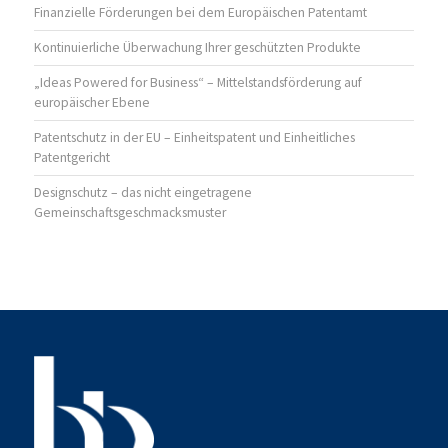
Finanzielle Förderungen bei dem Europäischen Patentamt
Kontinuierliche Überwachung Ihrer geschützten Produkte
„Ideas Powered for Business“ – Mittelstandsförderung auf
europäischer Ebene
Patentschutz in der EU – Einheitspatent und Einheitliches
Patentgericht
Designschutz – das nicht eingetragene
Gemeinschaftsgeschmacksmuster